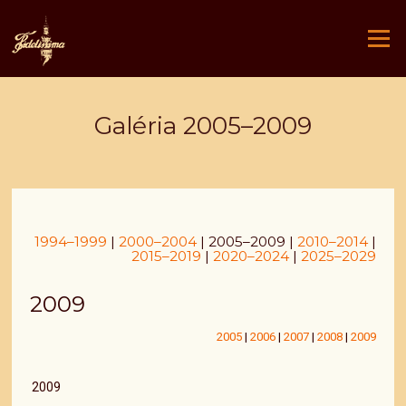
Ugrás
a
Menü
tartalomra
Galéria 2005–2009
1994–1999
|
2000–2004
| 2005–2009 |
2010–2014
|
2015–2019
|
2020–2024
|
2025–2029
2009
2005
|
2006
|
2007
|
2008
|
2009
2009