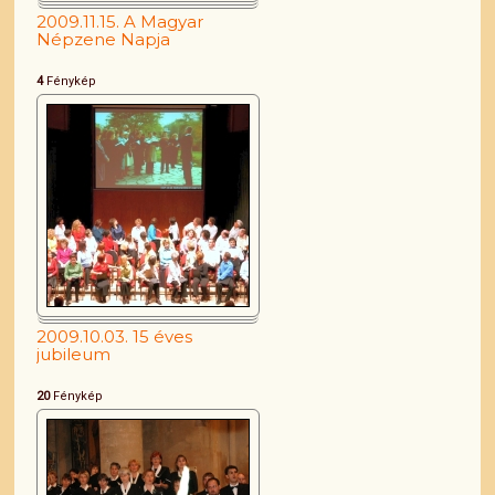
2009.11.15. A Magyar
Népzene Napja
4
Fénykép
2009.10.03. 15 éves
jubileum
20
Fénykép