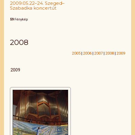
2009.05.22–24. Szeged–
Szabadka koncertút
59
Fénykép
2008
2005
|
2006
|
2007
|
2008
|
2009
2009