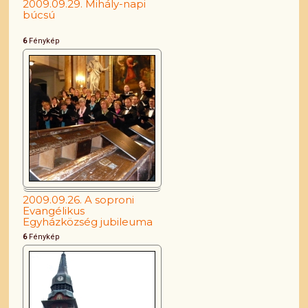
2009.09.29. Mihály-napi
búcsú
6
Fénykép
2009.09.26. A soproni
Evangélikus
Egyházközség jubileuma
6
Fénykép