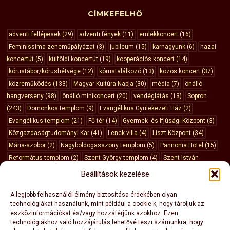
CÍMKEFELHŐ
adventi fellépések
(29)
adventi fények
(11)
emlékkoncert
(16)
Feminissima zeneműpályázat
(3)
jubileum
(15)
karnagyunk
(6)
hazai
koncertút
(5)
külföldi koncertút
(19)
kooperációs koncert
(14)
kórustábor/kórushétvége
(12)
kórustalálkozó
(13)
közös koncert
(37)
közreműködés
(133)
Magyar Kultúra Napja
(30)
média
(7)
önálló
hangverseny
(98)
önálló minikoncert
(20)
vendéglátás
(13)
Sopron
(243)
Domonkos templom
(9)
Evangélikus Gyülekezeti Ház
(2)
Evangélikus templom
(21)
Fő tér
(14)
Gyermek- és Ifjúsági Központ
(3)
Közgazdaságtudományi Kar
(41)
Lenck-villa
(4)
Liszt Központ
(34)
Mária-szobor
(2)
Nagyboldogasszony templom
(5)
Pannonia Hotel
(15)
Református templom
(2)
Szent György templom
(4)
Szent István
templom
(8)
Szent Mihály templom
(43)
Vármegyeháza
(10)
Városháza
Beállítások kezelése
(3)
Budapest
(6)
Dunasziget
(3)
Esztergom
(3)
Fertőrákos
(6)
Győr
(3)
Kőszeg
(8)
Ausztria
(11)
Németország
(4)
Olaszország
(5)
A legjobb felhasználói élmény biztosítása érdekében olyan
technológiákat használunk, mint például a cookie-k, hogy tároljuk az
eszközinformációkat és/vagy hozzáférjünk azokhoz. Ezen
technológiákhoz való hozzájárulás lehetővé teszi számunkra, hogy
„FIDELISSIMA” ALAPÍTVÁNY