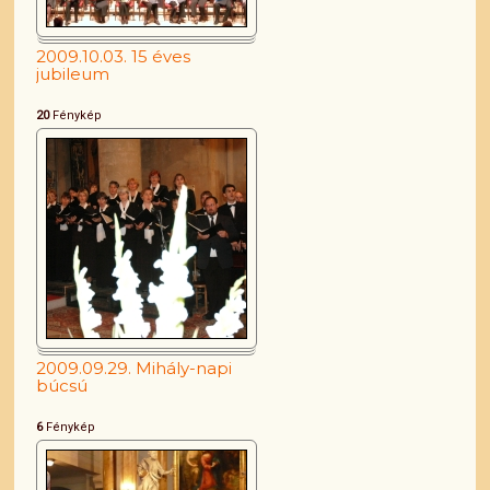
2009.10.03. 15 éves
jubileum
20
Fénykép
2009.09.29. Mihály-napi
búcsú
6
Fénykép