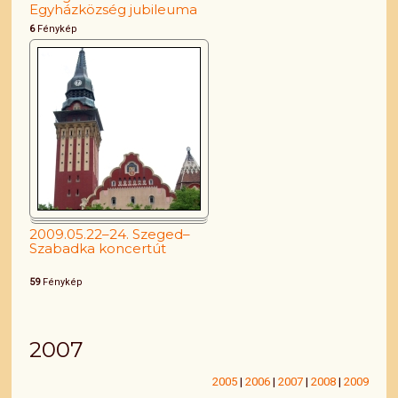
Egyházközség jubileuma
6
Fénykép
2009.05.22–24. Szeged–
Szabadka koncertút
59
Fénykép
2007
2005
|
2006
|
2007
|
2008
|
2009