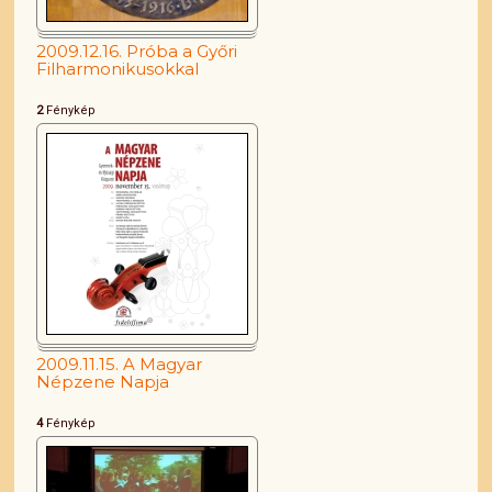
2009.12.16. Próba a Győri
Filharmonikusokkal
2
Fénykép
2009.11.15. A Magyar
Népzene Napja
4
Fénykép