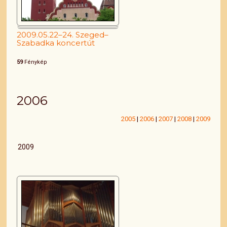
2009.05.22–24. Szeged–
Szabadka koncertút
59
Fénykép
2006
2005
|
2006
|
2007
|
2008
|
2009
2009