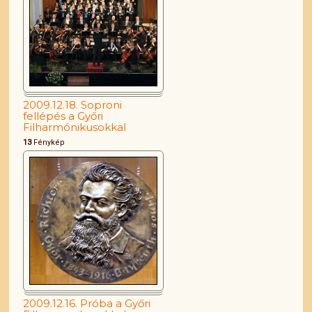
2009.12.18. Soproni
fellépés a Győri
Filharmónikusokkal
13
Fénykép
2009.12.16. Próba a Győri