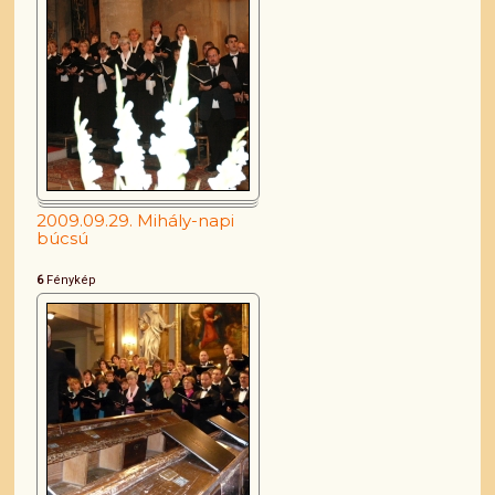
2009.09.29. Mihály-napi
búcsú
6
Fénykép