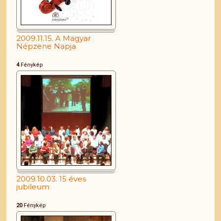
2009.11.15. A Magyar
Népzene Napja
4
Fénykép
2009.10.03. 15 éves
jubileum
20
Fénykép