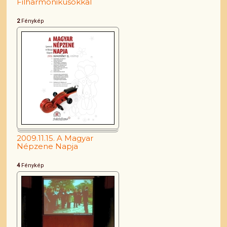
Filharmonikusokkal
2
Fénykép
2009.11.15. A Magyar
Népzene Napja
4
Fénykép