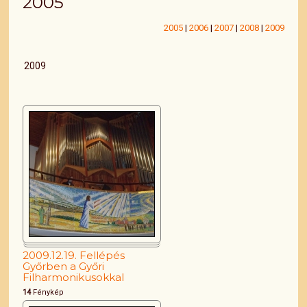
2005
2005
|
2006
|
2007
|
2008
|
2009
2009
2009.12.19. Fellépés
Győrben a Győri
Filharmonikusokkal
14
Fénykép