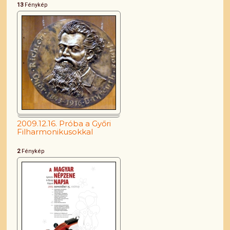
13
Fénykép
2009.12.16. Próba a Győri
Filharmonikusokkal
2
Fénykép