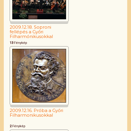
2009.12.18. Soproni
fellépés a Győri
Filharmónikusokkal
13
Fénykép
2009.12.16. Próba a Győri
Filharmonikusokkal
2
Fénykép