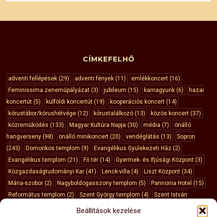
CÍMKEFELHŐ
adventi fellépések
(29)
adventi fények
(11)
emlékkoncert
(16)
Feminissima zeneműpályázat
(3)
jubileum
(15)
karnagyunk
(6)
hazai
koncertút
(5)
külföldi koncertút
(19)
kooperációs koncert
(14)
kórustábor/kórushétvége
(12)
kórustalálkozó
(13)
közös koncert
(37)
közreműködés
(133)
Magyar Kultúra Napja
(30)
média
(7)
önálló
hangverseny
(98)
önálló minikoncert
(20)
vendéglátás
(13)
Sopron
(243)
Domonkos templom
(9)
Evangélikus Gyülekezeti Ház
(2)
Evangélikus templom
(21)
Fő tér
(14)
Gyermek- és Ifjúsági Központ
(3)
Közgazdaságtudományi Kar
(41)
Lenck-villa
(4)
Liszt Központ
(34)
Mária-szobor
(2)
Nagyboldogasszony templom
(5)
Pannonia Hotel
(15)
Református templom
(2)
Szent György templom
(4)
Szent István
templom
(8)
Szent Mihály templom
(43)
Vármegyeháza
(10)
Városháza
Beállítások kezelése