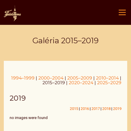
Ugrás
a
Menü
tartalomra
Galéria 2015–2019
1994–1999
|
2000–2004
|
2005–2009
|
2010–2014
|
2015–2019 |
2020–2024
|
2025–2029
2019
2015
|
2016
|
2017
|
2018
|
2019
no images were found