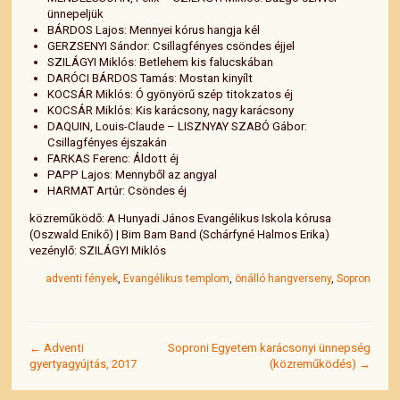
ünnepeljük
BÁRDOS Lajos: Mennyei kórus hangja kél
GERZSENYI Sándor: Csillagfényes csöndes éjjel
SZILÁGYI Miklós: Betlehem kis falucskában
DARÓCI BÁRDOS Tamás: Mostan kinyílt
KOCSÁR Miklós: Ó gyönyörű szép titokzatos éj
KOCSÁR Miklós: Kis karácsony, nagy karácsony
DAQUIN, Louis-Claude – LISZNYAY SZABÓ Gábor:
Csillagfényes éjszakán
FARKAS Ferenc: Áldott éj
PAPP Lajos: Mennyből az angyal
HARMAT Artúr: Csöndes éj
közreműködő: A Hunyadi János Evangélikus Iskola kórusa
(Oszwald Enikő) | Bim Bam Band (Schárfyné Halmos Erika)
vezénylő: SZILÁGYI Miklós
adventi fények
,
Evangélikus templom
,
önálló hangverseny
,
Sopron
← Adventi
Soproni Egyetem karácsonyi ünnepség
gyertyagyújtás, 2017
(közreműködés) →