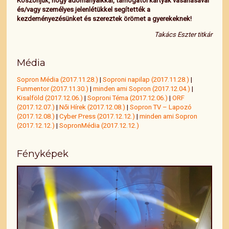
Köszönjük, hogy adományaikkal, támogatói kártyák vásárlásával
és/vagy személyes jelenlétükkel segítették a
kezdeményezésünket és szereztek örömet a gyerekeknek!
Takács Eszter titkár
Média
Sopron Média (2017.11.28.)
|
Soproni napilap (2017.11.28.)
|
Funmentor (2017.11.30.)
|
minden ami Sopron (2017.12.04.)
|
Kisalföld (2017.12.06.)
|
Soproni Téma (2017.12.06.)
|
ORF
(2017.12.07.)
|
Női Hírek (2017.12.08.)
|
Sopron TV – Lapozó
(2017.12.08.)
|
Cyber Press (2017.12.12.)
|
minden ami Sopron
(2017.12.12.)
|
SopronMédia (2017.12.12.)
Fényképek