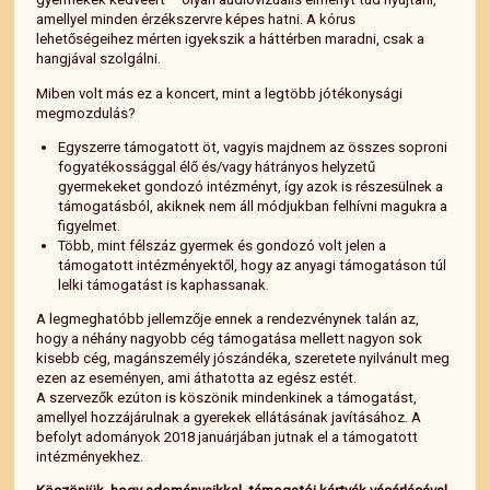
amellyel minden érzékszervre képes hatni. A kórus
lehetőségeihez mérten igyekszik a háttérben maradni, csak a
hangjával szolgálni.
Miben volt más ez a koncert, mint a legtöbb jótékonysági
megmozdulás?
Egyszerre támogatott öt, vagyis majdnem az összes soproni
fogyatékossággal élő és/vagy hátrányos helyzetű
gyermekeket gondozó intézményt, így azok is részesülnek a
támogatásból, akiknek nem áll módjukban felhívni magukra a
figyelmet.
Több, mint félszáz gyermek és gondozó volt jelen a
támogatott intézményektől, hogy az anyagi támogatáson túl
lelki támogatást is kaphassanak.
A legmeghatóbb jellemzője ennek a rendezvénynek talán az,
hogy a néhány nagyobb cég támogatása mellett nagyon sok
kisebb cég, magánszemély jószándéka, szeretete nyilvánult meg
ezen az eseményen, ami áthatotta az egész estét.
A szervezők ezúton is köszönik mindenkinek a támogatást,
amellyel hozzájárulnak a gyerekek ellátásának javításához. A
befolyt adományok 2018 januárjában jutnak el a támogatott
intézményekhez.