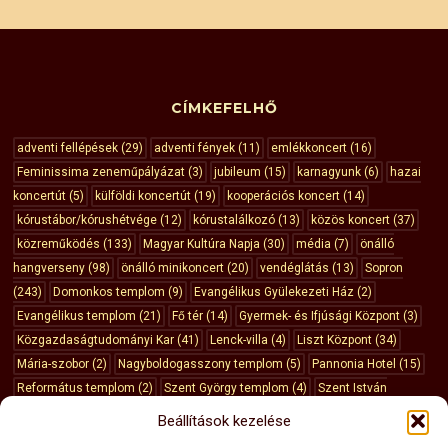
CÍMKEFELHŐ
adventi fellépések
(29)
adventi fények
(11)
emlékkoncert
(16)
Feminissima zeneműpályázat
(3)
jubileum
(15)
karnagyunk
(6)
hazai
koncertút
(5)
külföldi koncertút
(19)
kooperációs koncert
(14)
kórustábor/kórushétvége
(12)
kórustalálkozó
(13)
közös koncert
(37)
közreműködés
(133)
Magyar Kultúra Napja
(30)
média
(7)
önálló
hangverseny
(98)
önálló minikoncert
(20)
vendéglátás
(13)
Sopron
(243)
Domonkos templom
(9)
Evangélikus Gyülekezeti Ház
(2)
Evangélikus templom
(21)
Fő tér
(14)
Gyermek- és Ifjúsági Központ
(3)
Közgazdaságtudományi Kar
(41)
Lenck-villa
(4)
Liszt Központ
(34)
Mária-szobor
(2)
Nagyboldogasszony templom
(5)
Pannonia Hotel
(15)
Református templom
(2)
Szent György templom
(4)
Szent István
templom
(8)
Szent Mihály templom
(43)
Vármegyeháza
(10)
Városháza
Beállítások kezelése
(3)
Budapest
(6)
Dunasziget
(3)
Esztergom
(3)
Fertőrákos
(6)
Győr