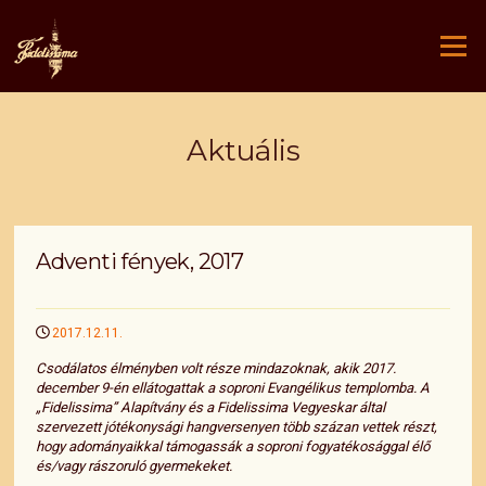
Ugrás
a
Menü
tartalomra
Aktuális
Adventi fények, 2017
2017.12.11.
Csodálatos élményben volt része mindazoknak, akik 2017.
december 9-én ellátogattak a soproni Evangélikus templomba. A
„Fidelissima” Alapítvány és a Fidelissima Vegyeskar által
szervezett jótékonysági hangversenyen több százan vettek részt,
hogy adományaikkal támogassák a soproni fogyatékosággal élő
és/vagy rászoruló gyermekeket.