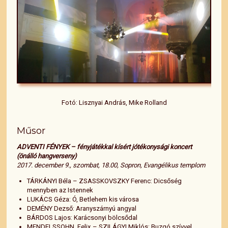
Fotó: Lisznyai András, Mike Rolland
Műsor
ADVENTI FÉNYEK – fényjátékkal kísért jótékonysági koncert
(önálló hangverseny)
2017. december 9., szombat, 18.00, Sopron, Evangélikus templom
TÁRKÁNYI Béla – ZSASSKOVSZKY Ferenc: Dicsőség
mennyben az Istennek
LUKÁCS Géza: Ó, Betlehem kis városa
DEMÉNY Dezső: Aranyszárnyú angyal
BÁRDOS Lajos: Karácsonyi bölcsődal
MENDELSSOHN, Felix – SZILÁGYI Miklós: Buzgó szívvel