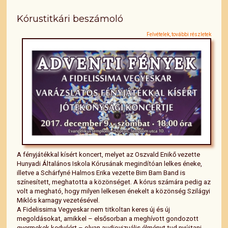
Kórustitkári beszámoló
Felvételek, további részletek
A fényjátékkal kísért koncert, melyet az Oszvald Enikő vezette
Hunyadi Általános Iskola Kórusának megindítóan lelkes éneke,
illetve a Schárfyné Halmos Erika vezette Bim Bam Band is
színesített, meghatotta a közönséget. A kórus számára pedig az
volt a megható, hogy milyen lelkesen énekelt a közönség Szilágyi
Miklós karnagy vezetésével.
A Fidelissima Vegyeskar nem titkoltan keres új és új
megoldásokat, amikkel – elsősorban a meghívott gondozott
gyermekek kedvéért – olyan audiovizuális élményt tud nyújtani,