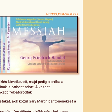
Felvételek, további részletek
lés következett, majd pedig a próba a
nak is otthont adott. A kezdeti
nkább felbátorodtak.
tákat, akik közül Gary Martin baritonénekest a
mmiféle feszültség, inkább némi kellemes,