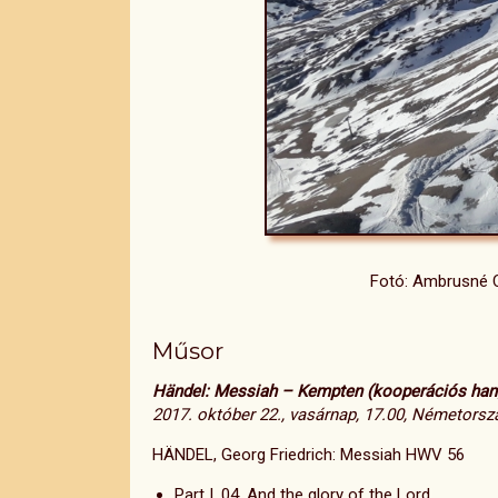
Fotó: Ambrusné Cs
Műsor
Händel: Messiah – Kempten (kooperációs han
2017. október 22., vasárnap, 17.00, Németors
HÄNDEL, Georg Friedrich: Messiah HWV 56
Part I. 04. And the glory of the Lord