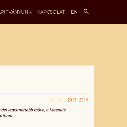
Search Button
SEARCH FOR:
APÍTVÁNYUNK
KAPCSOLAT
EN
Kategória:
2015–2019
ändel legismertebb műve, a Messiás
tthont.