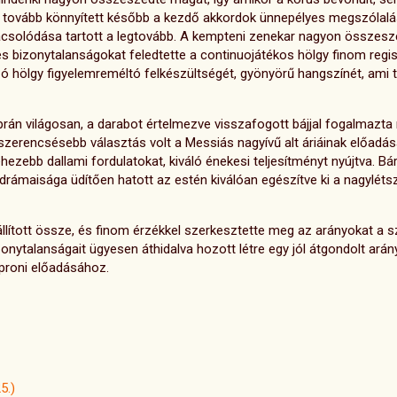
it tovább könnyített később a kezdő akkordok ünnepélyes megszólalá
ácsolódása tartott a legtovább. A kempteni zenekar nagyon összesz
s bizonytalanságokat feledtette a continuojátékos hölgy finom regiszt
 hölgy figyelemreméltó felkészültségét, gyönyörű hangszínét, ami t
án világosan, a darabot értelmezve visszafogott bájjal fogalmazta m
egszerencsésebb választás volt a Messiás nagyívű alt áriáinak előadás
ezebb dallami fordulatokat, kiváló énekesi teljesítményt nyújtva. Bá
drámaisága üdítően hatott az estén kiválóan egészítve ki a nagyléts
 állított össze, és finom érzékkel szerkesztette meg az arányokat 
zonytalanságait ügyesen áthidalva hozott létre egy jól átgondolt a
oproni előadásához.
5.)