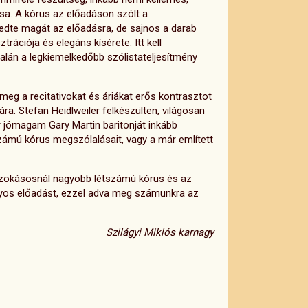
sa. A kórus az előadáson szólt a
edte magát az előadásra, de sajnos a darab
rációja és elegáns kísérete. Itt kell
alán a legkiemelkedőbb szólistateljesítmény
eg a recitativokat és áriákat erős kontrasztot
ára. Stefan Heidlweiler felkészülten, világosan
r jómagam Gary Martin baritonját inkább
zámú kórus megszólalásait, vagy a már említett
a szokásosnál nagyobb létszámú kórus és az
rányos előadást, ezzel adva meg számunkra az
Szilágyi Miklós karnagy