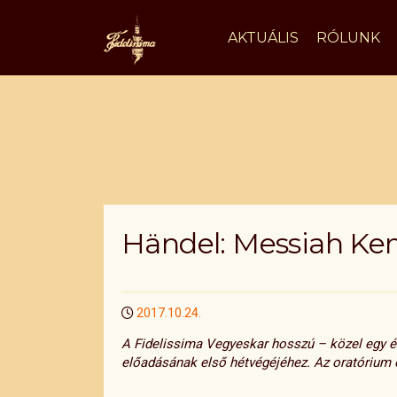
Ugrás
a
AKTUÁLIS
RÓLUNK
tartalomra
Händel: Messiah K
2017.10.24.
A Fidelissima Vegyeskar hosszú – közel egy év
előadásának első hétvégéjéhez. Az oratórium 