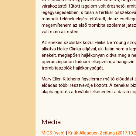
várakozástól fűtött izgalom volt érezhető, am
legegységesebben, s talán a férfikar összekov
második felének elejére elfáradt, de az esetlege
megemlítenem az első trombita szólamát játszó
volt ezen az estén.
Az énekes szólisták közül Heike De Young szopr
alkotva Heike Glinka altjával, aki talán nem a l
énekelt, meglepően hajlékonyan oldva meg a neh
operaszínpadon tudnám elképzelni, a hangszín 
trombitaszólók hajlékonyságát.
Mary Ellen Kitchens figyelemre méltó előadást
előadás többi résztvevője között. A zenekar bi
alaphangot és a további lelkesedést a darab s
Média
MICS (web)
|
Kritik Allgaeuer-Zeitung (2017.10.2