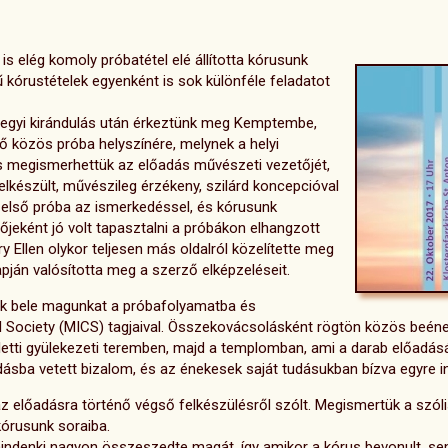
 elég komoly próbatétel elé állította kórusunk
kórustételek egyenként is sok különféle feladatot
egyi kirándulás után érkeztünk meg Kemptembe,
lső közös próba helyszínére, melynek a helyi
s megismerhettük az előadás művészeti vezetőjét,
elkészült, művészileg érzékeny, szilárd koncepcióval
z első próba az ismerkedéssel, és kórusunk
őjeként jó volt tapasztalni a próbákon elhangzott
y Ellen olykor teljesen más oldalról közelítette meg
apján valósította meg a szerző elképzeléseit.
ük bele magunkat a próbafolyamatba és
 Society (MICS) tagjaival. Összekovácsolásként rögtön közös beének
etti gyülekezeti teremben, majd a templomban, ami a darab előadásá
ásba vetett bizalom, és az énekesek saját tudásukban bízva egyre i
z előadásra történő végső felkészülésről szólt. Megismertük a szólis
kórusunk soraiba.
mindenki nagyon összeszedte magát, így amikor a kórus bevonult, se