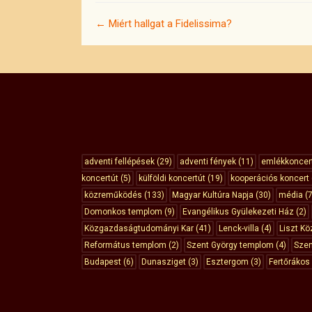
← Miért hallgat a Fidelissima?
adventi fellépések
(29)
adventi fények
(11)
emlékkoncer
koncertút
(5)
külföldi koncertút
(19)
kooperációs koncert
közreműködés
(133)
Magyar Kultúra Napja
(30)
média
(7
Domonkos templom
(9)
Evangélikus Gyülekezeti Ház
(2)
Közgazdaságtudományi Kar
(41)
Lenck-villa
(4)
Liszt Kö
Református templom
(2)
Szent György templom
(4)
Szen
Budapest
(6)
Dunasziget
(3)
Esztergom
(3)
Fertőrákos