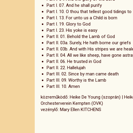
Part I. 07. And he shall purify
Part I. 10. O thou that tellest good tidings to
Part I. 13. For unto us a Child is born
Part I. 19. Glory to God
Part I. 23. His yoke is easy
Part II. 01. Behold the Lamb of God
Part II. 03a. Surely, He hath borne our griefs
Part II. 03b. And with His stripes we are heal
Part II. 04. All we like sheep, have gone astra
Part II. 06. He trusted in God
Part II. 22. Hallelujah
Part III. 02. Since by man came death
Part III. 09. Worthy is the Lamb
Part III. 10. Amen
közreműködő: Heike De Young (szoprán) | Heike G
Orchesterverein Kempten (OVK)
vezénylő: Mary Ellen KITCHENS