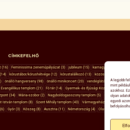
CÍMKEFELHŐ
t
(16)
Feminissima zeneműpályázat
(3)
jubileum
(15)
karnagyunk
(6)
hazai
(14)
kórustábor/kórushétvége
(12)
kórustalálkozó
(13)
közös koncert
(37)
A legjobb f
)
önálló hangverseny
(98)
önálló minikoncert
(20)
vendéglátás
(13)
Sopron
mint példáu
Evangélikus templom
(21)
Fő tér
(14)
Gyermek- és Ifjúsági Központ
(3)
azokhoz. Ez
zpont
(34)
Mária-szobor
(2)
Nagyboldogasszony templom
(5)
Pannonia Hotel
olyan adato
egyedi azon
t István templom
(8)
Szent Mihály templom
(43)
Vármegyeháza
(10)
Városh
befolyásolha
(6)
Győr
(3)
Kőszeg
(8)
Ausztria
(11)
Németország
(4)
Olaszország
(5)
Elf