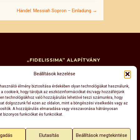
Händel: Messiah Sopron – Einladung →
„FIDELISSIMA” ALAPÍTVÁNY
9400 Sopron, Ógabona tér 44–46.
Beállítások kezelése
(Centrum Audit Sopron Kft. címén)
székhely:
elhasználói élmény biztosítása érdekében olyan technológiákat használunk,
(243)
9400 Sopron, Halász u. 1. fszt. 3.
l a cookie-k, hogy tároljuk az eszközinformációkat és/vagy hozzáférjünk
18530605-1-08
en technológiákhoz való hozzájárulás lehetővé teszi számunkra, hogy
(15)
kat dolgozzunk fel ezen az oldalon, mint a böngészési viselkedés vagy az
fidelissimaalapitvany@gmail.com
osítók. A hozzájárulás elmaradása vagy visszavonása hátrányosan
áza
(3)
t bizonyos funkciókat és funkciókat.
ogadás
Elutasítás
Beállítások megtekintése