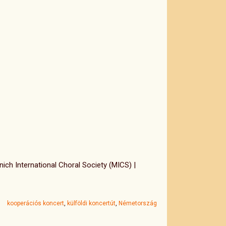
nich International Choral Society (MICS) |
kooperációs koncert
,
külföldi koncertút
,
Németország