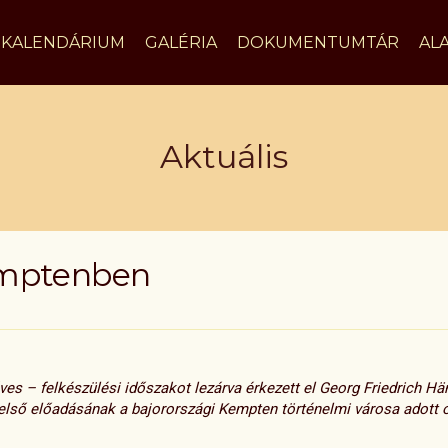
KALENDÁRIUM
GALÉRIA
DOKUMENTUMTÁR
AL
Aktuális
emptenben
es – felkészülési időszakot lezárva érkezett el Georg Friedrich H
első előadásának a bajorországi Kempten történelmi városa adott o