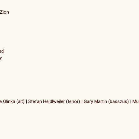
 Zion
ed
y
linka (alt) | Stefan Heidlweiler (tenor) | Gary Martin (basszus) | Mu