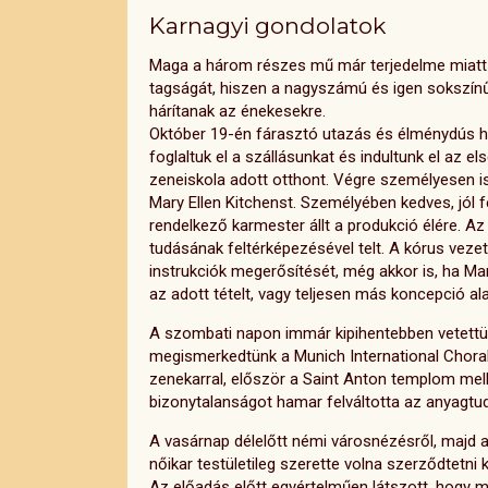
Karnagyi gondolatok
Maga a három részes mű már terjedelme miatt is
tagságát, hiszen a nagyszámú és igen sokszínű 
hárítanak az énekesekre.
Október 19-én fárasztó utazás és élménydús h
foglaltuk el a szállásunkat és indultunk el az e
zeneiskola adott otthont. Végre személyesen i
Mary Ellen Kitchenst. Személyében kedves, jól f
rendelkező karmester állt a produkció élére. A
tudásának feltérképezésével telt. A kórus vezet
instrukciók megerősítését, még akkor is, ha Mar
az adott tételt, vagy teljesen más koncepció al
A szombati napon immár kipihentebben vetett
megismerkedtünk a Munich International Choral
zenekarral, először a Saint Anton templom mell
bizonytalanságot hamar felváltotta az anyagtud
A vasárnap délelőtt némi városnézésről, majd a
nőikar testületileg szerette volna szerződtetni 
Az előadás előtt egyértelműen látszott, hogy 